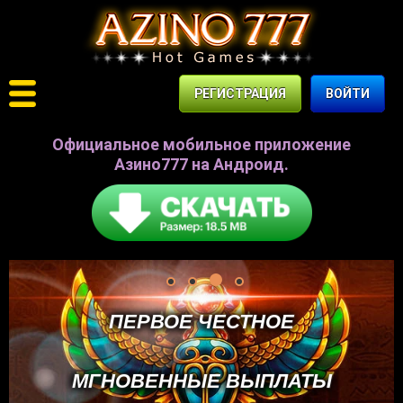
РЕГИСТРАЦИЯ
ВОЙТИ
Официальное мобильное приложение
Азино777 на Андроид.
ПЕРВОЕ ЧЕСТНОЕ
МГНОВЕННЫЕ ВЫПЛАТЫ