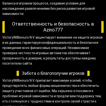
баланса в игровом процессе, создавая условия для
наслаждения развлечениями без риска развития игровой
зависимости.
Ответственность и безопасность в
Azino777
VictoryWillbeours N.V. акцентирует внимание на защите игроков
и их данных, гарантируя конфиденциальность и безопасное
проведение всех финансовых операций. Независимая
проверка честности игровых автоматов обеспечивает
прозрачность и доверие, а результаты доступны каждому
посетителю сайта.
Забота о благополучии игроков
VictoryWillbeours N.V. прилагает максимум усилий, чтобы
предотвратить любые формы мошенничества и обеспечить
защиту участников от ошибок. Мы серьезно относимся к
проблеме игровой зависимости и предлагаем поддержку тем,
кто столкнулся с трудностями в контроле своей страсти к