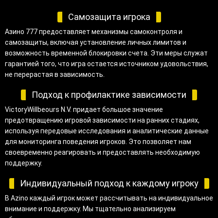
Самозащита игрока
Азино 777 предоставляет механизмы самоконтроля и
самозащиты, включая установление личных лимитов и
возможность временной блокировки счета. Эти меры служат
гарантией того, что игра остается источником удовольствия,
не перерастая в зависимость.
Подход к профилактике зависимости
VictoryWillbeours N.V. придает большое значение
предотвращению игровой зависимости на ранних стадиях,
используя передовые исследования и аналитические данные
для мониторинга поведения игроков. Это позволяет нам
своевременно реагировать и предоставлять необходимую
поддержку.
Индивидуальный подход к каждому игроку
В Azino каждый игрок может рассчитывать на индивидуальное
внимание и поддержку. Мы тщательно анализируем