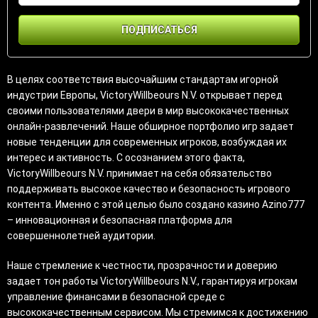
В целях соответствия высочайшим стандартам игорной
индустрии Европы, VictoryWillbeours N.V. открывает перед
своими пользователями двери в мир высококачественных
онлайн-развлечений. Наше обширное портфолио игр задает
новые тенденции для современных игроков, возбуждая их
интерес и активность. С осознанием этого факта,
VictoryWillbeours N.V. принимает на себя обязательство
поддерживать высокое качество и безопасность игрового
контента. Именно с этой целью было создано казино Azino777
– инновационная и безопасная платформа для
совершеннолетней аудитории.
Наше стремление к честности, прозрачности и доверию
задает тон работы VictoryWillbeours N.V., гарантируя игрокам
управление финансами в безопасной среде с
высококачественным сервисом. Мы стремимся к достижению