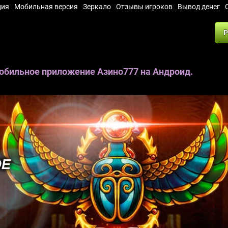
ция
Мобильная версия
Зеркало
Отзывы игроков
Вывод денег
Р
бильное приложение Азино777 на Андроид.
тся