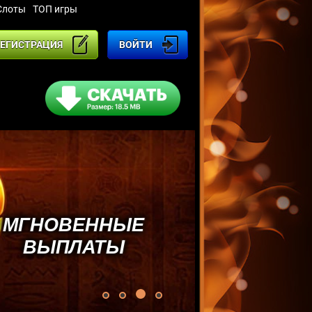
Слоты
ТОП игры
ЕГИСТРАЦИЯ
ВОЙТИ