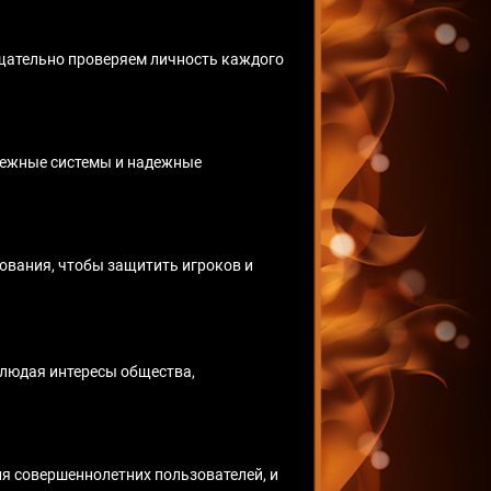
тщательно проверяем личность каждого
тежные системы и надежные
ования, чтобы защитить игроков и
блюдая интересы общества,
ля совершеннолетних пользователей, и