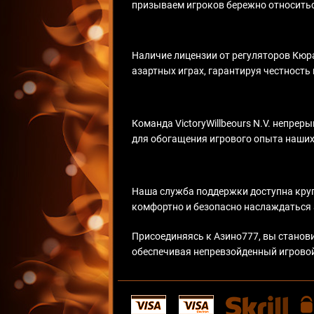
призываем игроков бережно относитьс
Наличие лицензии от регуляторов Кюр
азартных играх, гарантируя честность
Команда VictoryWillbeours N.V. непре
для обогащения игрового опыта наших
Наша служба поддержки доступна круг
комфортно и безопасно наслаждаться 
Присоединяясь к Азино777, вы станови
обеспечивая непревзойденный игровой 