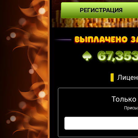
РЕГИСТРАЦИЯ
Лицен
Только
Присыл