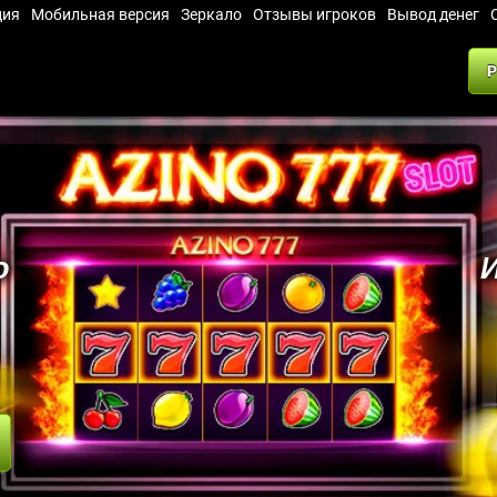
ция
Мобильная версия
Зеркало
Отзывы игроков
Вывод денег
Р
о
И