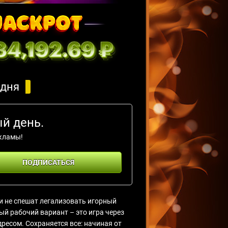
одня
й день.
екламы!
ии не спешат легализовать игорный
й рабочий вариант – это игра через
ресом. Сохраняется все: начиная от