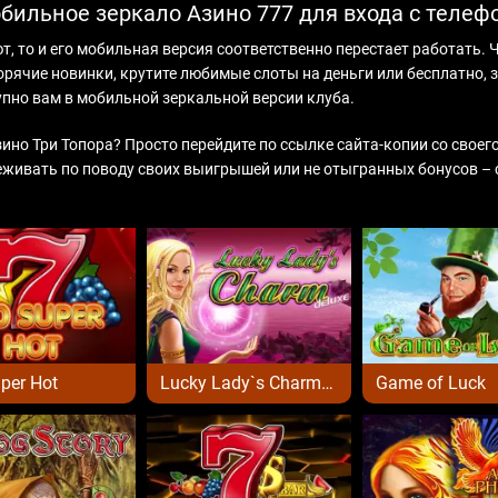
бильное зеркало Азино 777 для входа с телеф
т, то и его мобильная версия соответственно перестает работать. 
горячие новинки, крутите любимые слоты на деньги или бесплатно,
тупно вам в мобильной зеркальной версии клуба.
зино Три Топора? Просто перейдите по ссылке сайта-копии со своег
еживать по поводу своих выигрышей или не отыгранных бонусов – 
per Hot
Lucky Lady`s Charm Deluxe
Game of Luck