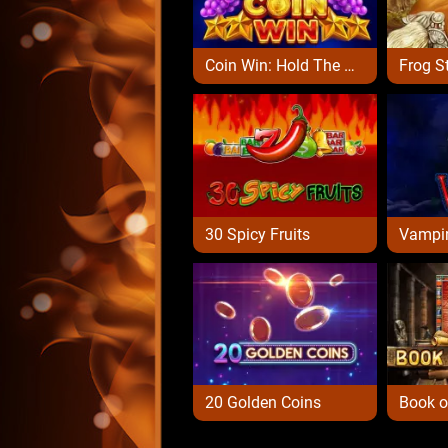
Coin Win: Hold The Spin
Frog S
30 Spicy Fruits
Vampir
20 Golden Coins
Book o