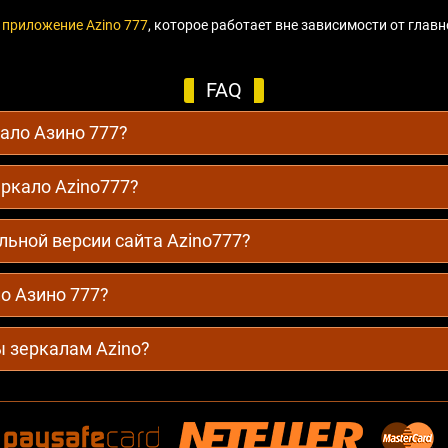
 приложение Azino 777
, которое работает вне зависимости от глав
FAQ
ало Азино 777?
еркало Azino777?
льной версии сайта Azino777?
о Азино 777?
 зеркалам Azino?