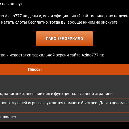
 на кэш-аут.
ало Azino777 на деньги, как и официальный сайт казино, оно наде
 катать слоты бесплатно, тогда вы вообще ничем не рискуете.
РАБОЧЕЕ ЗЕРКАЛО
а и недостатки зеркальной версии сайта Azino777 ru:
Плюсы
, навигация, внешний вид и функционал главной страницы
 поэтому в ней игры загружаются намного быстрее. Да и в целом з
 планшет