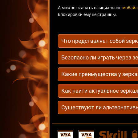
А можно скачать официальное
мобайл
блокировки ему не страшны.
Что представляет собой зерк
Безопасно ли играть через з
Какие преимущества у зерка
Как найти актуальное зеркал
Существуют ли альтернативы