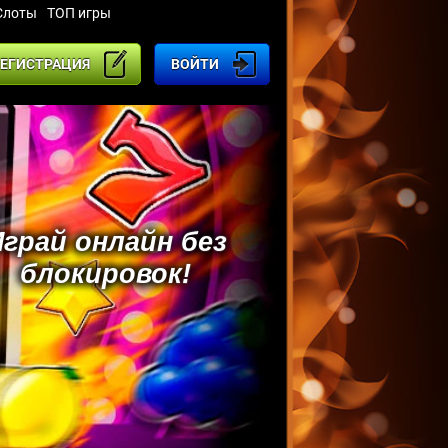
Слоты
ТОП игры
ЕГИСТРАЦИЯ
ВОЙТИ
грай онлайн без
блокировок!
ПЕРЕ